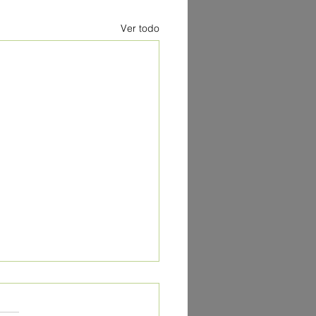
Ver todo
za CNEC en la
ementación de la norma