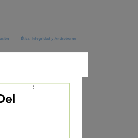
ación
Ética, Integridad y Antisoborno
Del