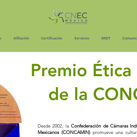
o
Afiliación
Certificación
Servicios
IMDT
Comunic
Premio Ética 
de la CO
Desde 2002, la
Confederación de Cámaras Indu
Mexicanos (CONCAMIN)
promueve una cultura