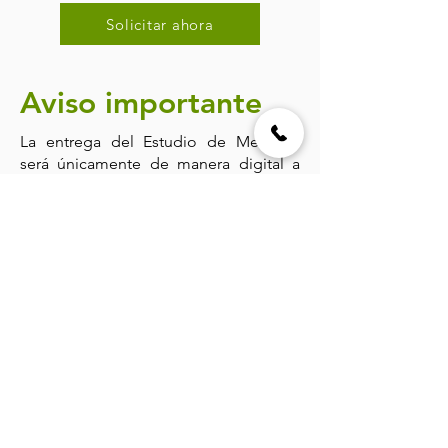
Solicitar ahora
Aviso importante
La entrega del Estudio de Mercado
será únicamente de manera digital a
través de correo electrónico.
Pagos solamente por depósitos o
transferencias bancarias.
No es necesario acudir a las oficinas
para adquirir el archivo o realizar
pagos.
Prohibida su venta por otros medios.