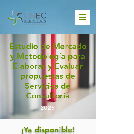
Estudio de Mercado
y Metodología para
Elaborar y Evaluar
propuestas de
Servicios de
Consultoría
2025
¡Ya disponible!