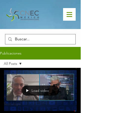
Publicaciones
All Posts
All Posts
Blog
Opinión
Load video
Artículo
Tecnología