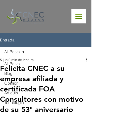
Entrada
All Posts
5 jun
0 min de lectura
All Posts
Felicita CNEC a su
Blog
empresa afiliada y
Opinión
certificada FOA
Artículo
Consultores con motivo
Tecnología
de su 53° aniversario