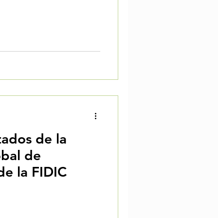
vo
tados de la
obal de
de la FIDIC