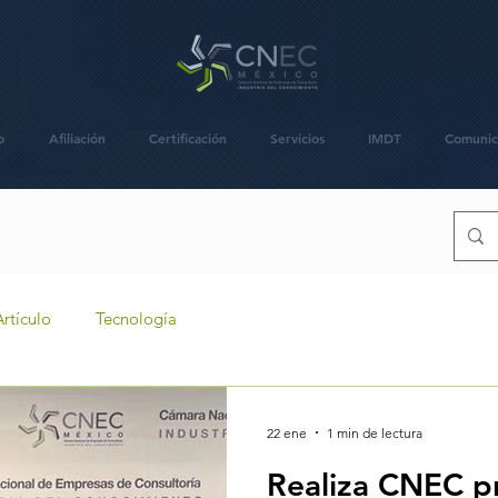
o
Afiliación
Certificación
Servicios
IMDT
Comunic
Artículo
Tecnología
22 ene
1 min de lectura
Realiza CNEC p