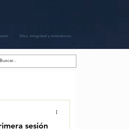
ación
Ética, Integridad y Antisoborno
rimera sesión