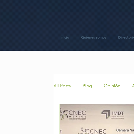
Inicio
Quiénes somos
Directori
All Posts
Blog
Opinión