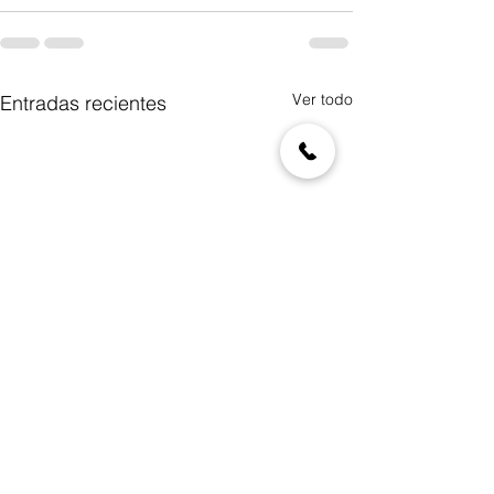
Ver todo
Entradas recientes
Avanza CNEC en