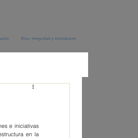
ación
Ética, Integridad y Antisoborno
 e iniciativas 
tructura en la 