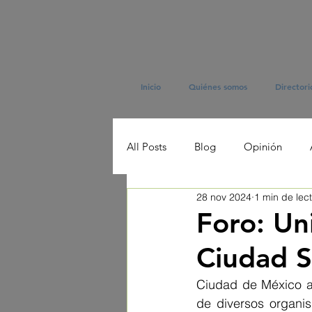
Inicio
Quiénes somos
Directori
All Posts
Blog
Opinión
28 nov 2024
1 min de lec
Foro: Un
Ciudad S
Ciudad de México a 
de diversos organis