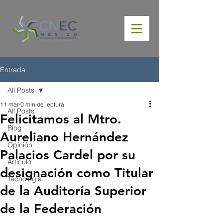
Entrada
All Posts
11 mar
0 min de lectura
All Posts
Felicitamos al Mtro.
Blog
Aureliano Hernández
Opinión
Palacios Cardel por su
Artículo
designación como Titular
Tecnología
de la Auditoría Superior
de la Federación