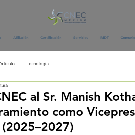
o
Afiliación
Certificación
Servicios
IMDT
Comunic
Artículo
Tecnología
tura
 CNEC al Sr. Manish Koth
ramiento como Vicepres
 (2025–2027)