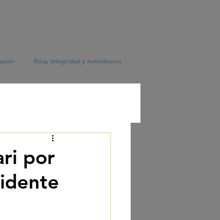
ación
Ética, Integridad y Antisoborno
ari por
idente