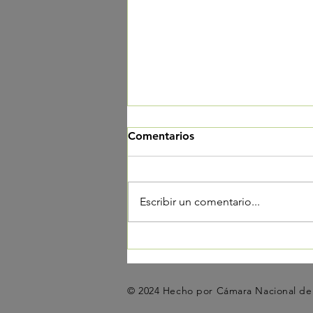
Comentarios
Escribir un comentario...
Felicitamos al Consejo
Coordinador Empresarial
(CCE) por su 50° aniversario
© 2024 Hecho por Cámara Nacional de