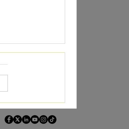
rtos analizan en la
 los retos y tendencias
transformarán la
ultoría urbana en
ico