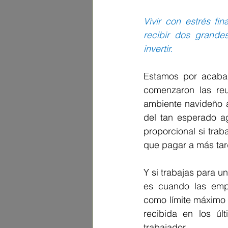
Vivir con estrés fi
recibir dos grande
invertir.
Estamos por acabar
comenzaron las reun
ambiente navideño a
del tan esperado a
proporcional si tra
que pagar a más tar
Y si trabajas para 
es cuando las empr
como límite máximo t
recibida en los úl
trabajador.