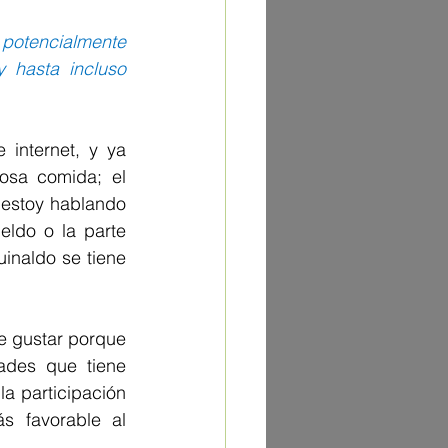
potencialmente 
 hasta incluso 
internet, y ya 
osa comida; el 
estoy hablando 
ldo o la parte 
inaldo se tiene 
e gustar porque 
ades que tiene 
a participación 
s favorable al 