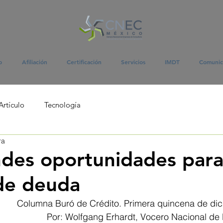
o
Afiliación
Certificación
Servicios
IMDT
Comunic
Artículo
Tecnología
ra
des oportunidades para
 de deuda
Columna Buró de Crédito. Primera quincena de di
Por: Wolfgang Erhardt, Vocero Nacional de 