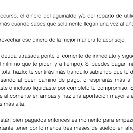
curso, el dinero del aguinaldo y/o del reparto de util
; más cuando sabes que solamente llegan una vez al añ
ovechar ese dinero de la mejor manera te aconsejo:
a deuda atrasada ponte el corriente de inmediato y sig
l mínimo que te piden y a tiempo). Si puedes pagar má
 total hazlo; te sentirás más tranquilo sabiendo que tu 
esando al buen camino de pago, o respirarás más a 
ste o incluso liquidaste por completo tu compromiso. S
 al corriente en ambas y haz una aportación mayor a a
és más alta.
 están bien pagados entonces es momento para empezar 
rtante tener por lo menos tres meses de sueldo en aho