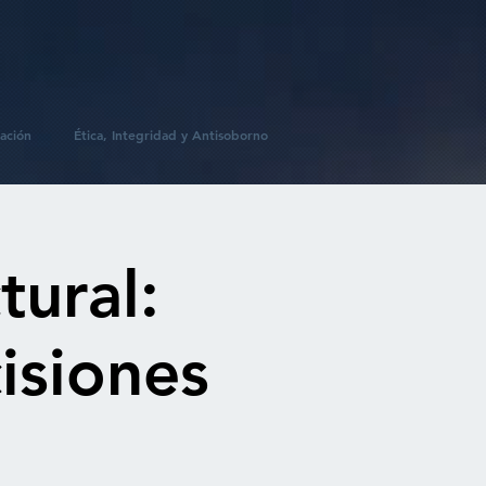
ación
Ética, Integridad y Antisoborno
tural:
isiones