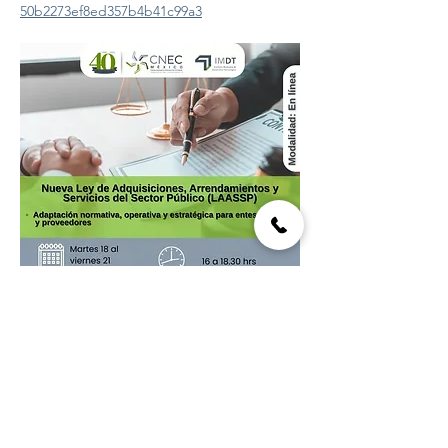
50b2273ef8ed357b4b41c99a3