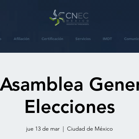
o
Afiliación
Certificación
Servicios
IMDT
Comunic
 Asamblea Gener
Elecciones
jue 13 de mar
  |  
Ciudad de México