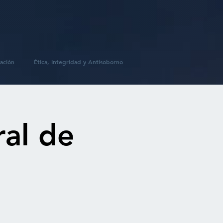
ación
Ética, Integridad y Antisoborno
al de