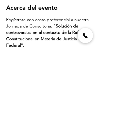
Acerca del evento
Regístrate con costo preferencial a nuestra 
Jornada de Consultoría: 
"Solución de 
controversias en el contexto de la Reforma 
Constitucional en Materia de Justicia 
Federal".
Con las ponencias del 
Ministro José Ramón 
Cossío Díaz
 y el 
Dr. Juan Jesús Garza 
Onofre.
Compartir este evento