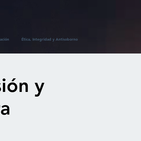
ación
Ética, Integridad y Antisoborno
ión y
ra