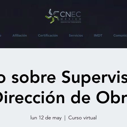
o
Afiliación
Certificación
Servicios
IMDT
Comunic
o sobre Supervis
irección de Ob
lun 12 de may
  |  
Curso virtual