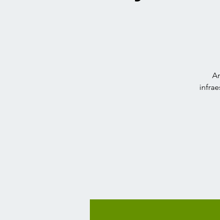
An
infrae