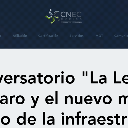
o
Afiliación
Certificación
Servicios
IMDT
Comunic
ersatorio "La L
ro y el nuevo 
co de la infraest