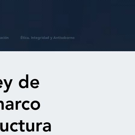
ación
Ética, Integridad y Antisoborno
ey de
marco
ructura