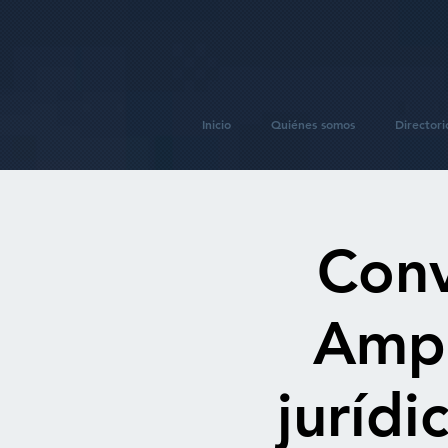
Inicio
Quiénes somos
Directori
Conv
Ampa
jurídi