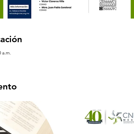
cación
0 a.m.
ento