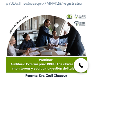
pY0DpJFiSc6qsaqmx7MRMQ#/registration