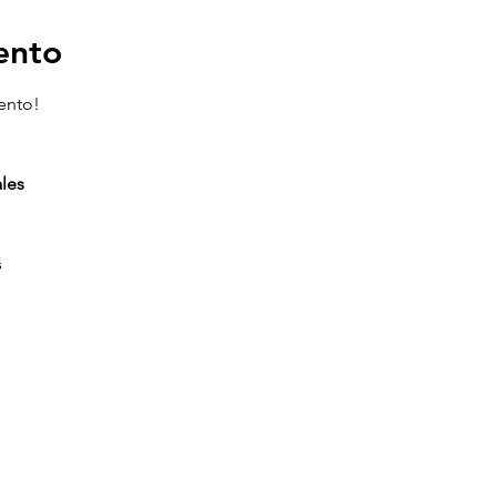
ento
ento!
les
s