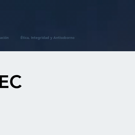
ación
Ética, Integridad y Antisoborno
NEC