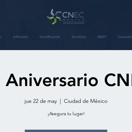
o
Afiliación
Certificación
Servicios
IMDT
Comunic
 Aniversario C
jue 22 de may
  |  
Ciudad de México
¡Asegura tu lugar!