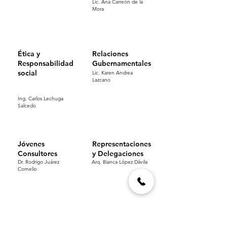
Lic. Ana Carreón de la
Mora
Ética y
Relaciones
Responsabilidad
Gubernamentales
social
Lic. Karen Andrea
Lazcano
Ing. Carlos Lechuga
Salcedo
Jóvenes
Representaciones
Consultores
y Delegaciones
Dr. Rodrigo Juárez
Arq. Bianca López Dávila
Cornelio
Certificación
Aeropuertos
e IMDT
​Ing. Belisario García
Lic. Edgar Salinas