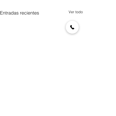
Ver todo
Entradas recientes
Avanza CNEC en
implementación
norma ISO 370