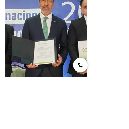
https://video.wixstatic.com/video/f4f6bb_81