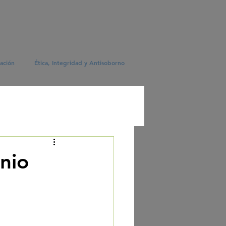
ación
Ética, Integridad y Antisoborno
nio