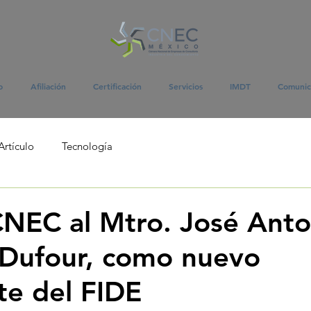
o
Afiliación
Certificación
Servicios
IMDT
Comunic
Artículo
Tecnología
 CNEC al Mtro. José Anto
 Dufour, como nuevo
te del FIDE