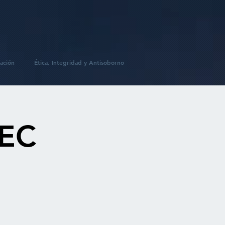
ación
Ética, Integridad y Antisoborno
NEC