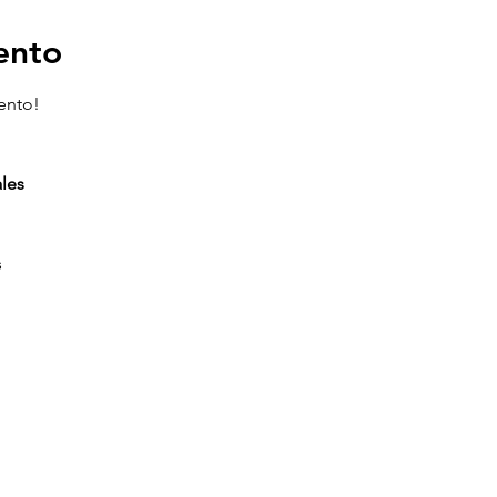
ento
ento!
les
s