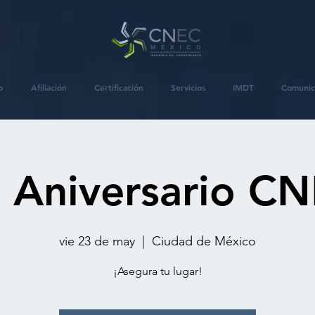
o
Afiliación
Certificación
Servicios
IMDT
Comunic
 Aniversario C
vie 23 de may
  |  
Ciudad de México
¡Asegura tu lugar!